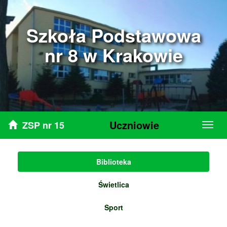
Szkoła Podstawowa
nr 8 w Krakowie
Uczniowie
ZSP nr 15
Biblioteka
Świetlica
Sport