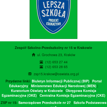
Zespół Szkolno-Przedszkolny nr 15 w Krakowie
ul. Grochowa 23, Kraków
(12) 653 27 44
(12) 653 28 65
zsp15.krakow@oswiata.org.pl
Przydatne linki:
Biuletyn Informacji Publicznej (BIP)
|
Portal
Edukacyjny
|
Ministerstwo Edukacji Narodowej (MEN)
|
Kuratorium Oświaty w Krakowie
|
Okręgowa Komisja
Egzaminacyjna (OKE)
|
Centralna Komisja Egzaminacyjna (CKE)
ZSP nr 15:
Samorządowe Przedszkole nr 27
|
Szkoła Podstawowa